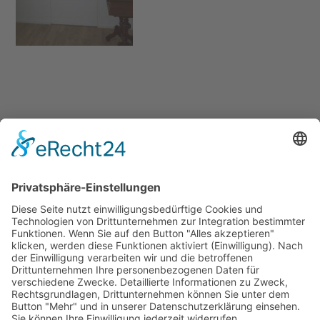
No comment
Schreibe einen Kommentar
Du musst
angemeldet
sein, um einen Kommentar
abzugeben.