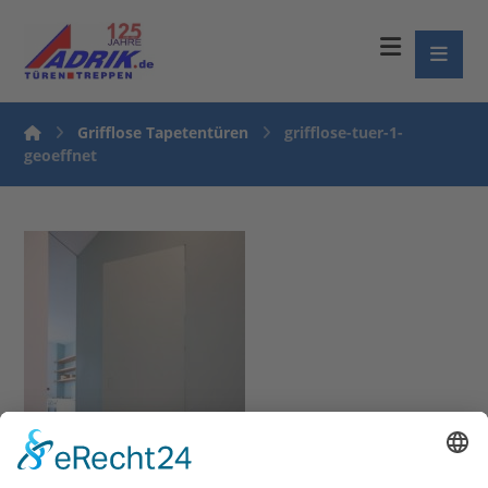
Grifflose Tapetentüren
grifflose-tuer-1-
geoeffnet