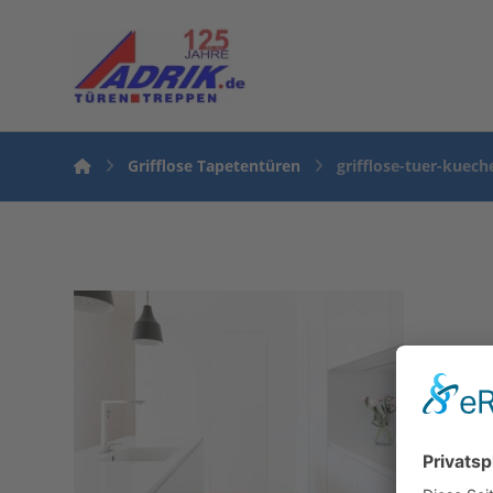
Grifflose Tapetentüren
grifflose-tuer-kuech