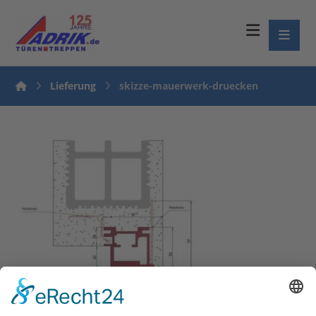
Lieferung
skizze-mauerwerk-druecken