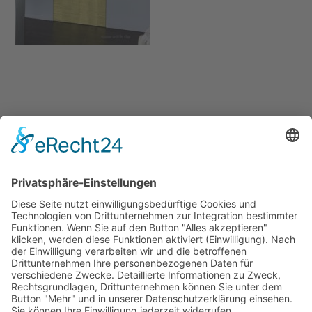
No comment
Schreibe einen Kommentar
Du musst
angemeldet
sein, um einen Kommentar
abzugeben.