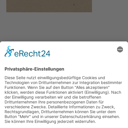
No comment
Schreibe einen Kommentar
Du musst
angemeldet
sein, um einen Kommentar
abzugeben.