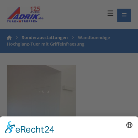
Sonderausstattungen
Wandbuendige
Hochglanz-Tuer mit Griffeinfraesung