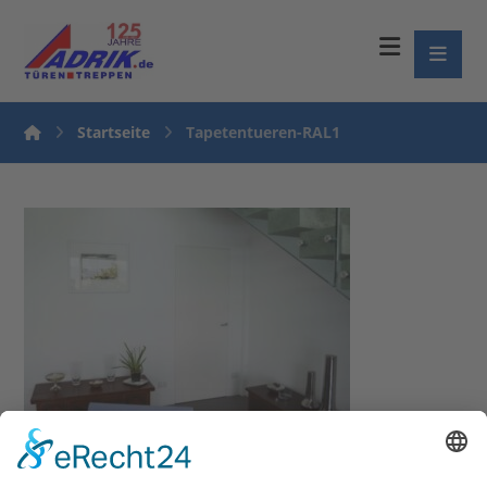
Startseite
Tapetentueren-RAL1