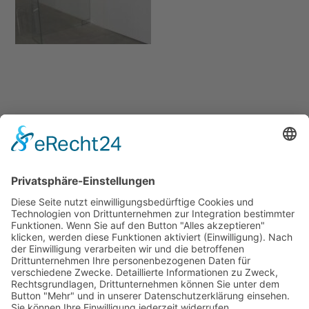
No comment
Schreibe einen Kommentar
Du musst
angemeldet
sein, um einen Kommentar
abzugeben.