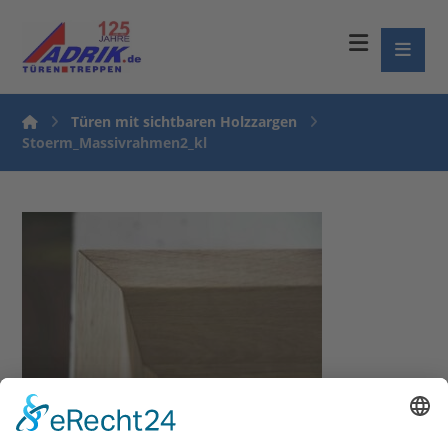
Türen mit sichtbaren Holzzargen
Stoerm_Massivrahmen2_kl