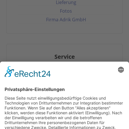
Lieferung
Fotos
Firma Adrik GmbH
Service
Hilfe / FAQ
Download
Online-Katalog
Mehr Infos zum Thema Tapetentüren
Anleitungen