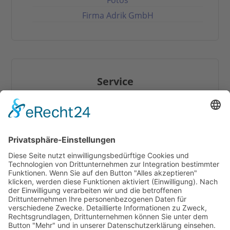
Fotos
Firma Adrik GmbH
Service
Hilfe / FAQ
Download
Online-Katalog
Mehr Infos zum Thema Tapetentüren
Anleitungen