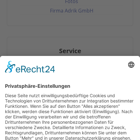
Fotos
Firma Adrik GmbH
Service
Hilfe / FAQ
Download
Online-Katalog
Mehr Infos zum Thema Tapetentüren
Anleitungen